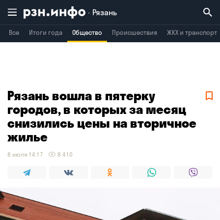
Рязань
Все
Итоги года
Общество
Происшествия
ЖКХ и транспорт
Владимир
Воронеж
Брянск
Рязань вошла в пятерку
городов, в которых за месяц
снизились цены на вторичное
жилье
8 июля 14:17
8 410