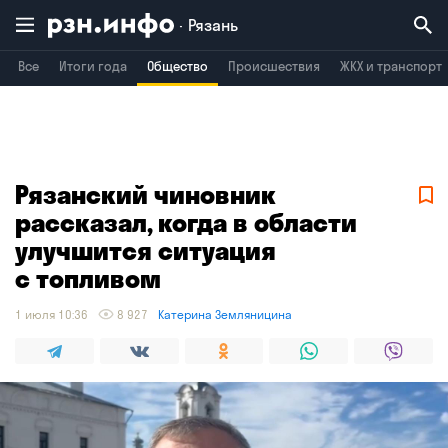
Рязань
Все
Итоги года
Общество
Происшествия
ЖКХ и транспорт
Владимир
Воронеж
Брянск
Рязанский чиновник
рассказал, когда в области
улучшится ситуация
с топливом
1 июля 10:36
8 927
Катерина Земляницина