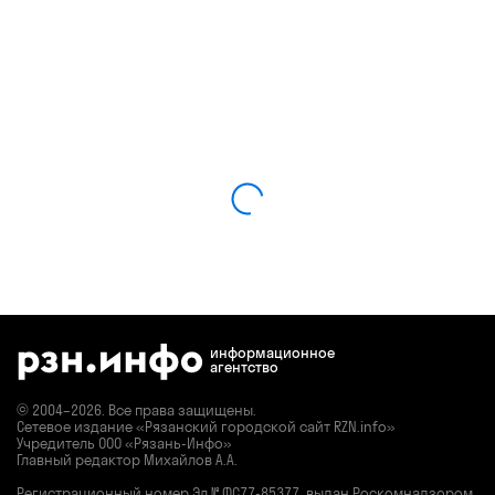
информационное
агентство
© 2004–2026. Все права защищены.
Сетевое издание «Рязанский городской сайт RZN.info»
Учредитель ООО «Рязань-Инфо»
Главный редактор Михайлов А.А.
Регистрационный номер
Эл № ФС77-85377,
выдан Роскомнадзором