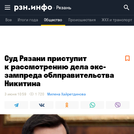
Рязань
Все
Итоги года
Общество
Происшествия
ЖКХ и транспорт
Владимир
Воронеж
Брянск
Суд Рязани приступит
к рассмотрению дела экс-
зампреда облправительства
Никитина
3 июня 10:59
1 720
Милена Хайретдинова