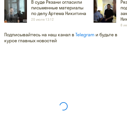
В суде Рязани огласили
Ря
письменные материалы
по
по делу Артема Никитина
за
Ни
20 июля 13:12
8 и
Подписывайтесь на наш канал в
Telegram
и будьте в
курсе главных новостей