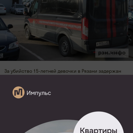
За убийство 15-летней девочки в Рязани задержан
ее 17-летний брат. Об этом сообщили в пресс-
службе СУ СКР по региону.
Установлено, что в ночь на 24 мая между 17-летним
фигурантом и его 15-летней родной сестрой
произошел конфликт, во время которого подросток
нанес девочке несколько ударов ножом.
Потерпевшая от полученных повреждений
скончалась на месте. После совершенного
преступления подозреваемый скрылся.