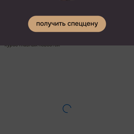
В СК подтвердили гибель девочки в Рязани, брат
которой скрылся после ее смерти
региональное СУ СКР
убийство
Подписывайтесь на наш канал в
Telegram
и будьте в
курсе главных новостей