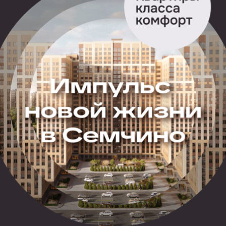
17-летнего юношу задержали на территории региона
27 мая. Он дал признательные показания и рассказал
о совершенном преступлении.
Возбуждено уголовное дело по части 1 статьи 105
УК РФ.
Ранее стало известно, что инцидент
произошел
в доме на улице Островского. Сообщалось, что
вечером 24 мая родители потерпевшей вернулись
к себе в квартиру в Рязани, где в одной из комнат
обнаружили
тело 15-летней дочери с признаками
насильственной смерти.
Накануне семейная пара уехала из дома, оставив
девочку и 17-летнего сына вдвоем. Брата после
преступления разыскивали.
Ссылки по теме:
В Рязани разыскивают 17-летнего юношу после
гибели 15-летней девушки в доме на улице
Островского