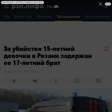
РЕКЛАМА • HTTPS://IMPULS62.RU/
Рязань
10
Все
Итоги года
Общество
Происшествия
ЖКХ и транспорт
Владимир
Воронеж
Брянск
За убийство 15-летней
девочки в Рязани задержан
ее 17-летний брат
28 мая 13:10
13 314