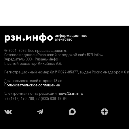
информационное
агентство
© 2004–2026. Все права защищены.
Сетевое издание «Рязанский городской сайт RZN.info»
Учредитель ООО «Рязань-Инфо»
Главный редактор Михайлов А.А.
Регистрационный номер
Эл № ФС77-85377,
выдан Роскомнадзором 6 ию
Для пользователей старше 18 лет
Пользовательское соглашение
Электронная почта редакции
news@rzn.info
+7 (4912) 470-700, +7 (903) 839-19-94