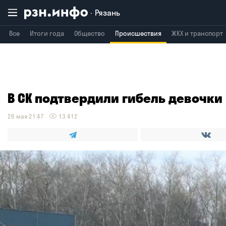
Рязань
Все
Итоги года
Общество
Происшествия
ЖКХ и транспорт
В СК подтвердили гибель девочки
26 мая 21:47
13 412