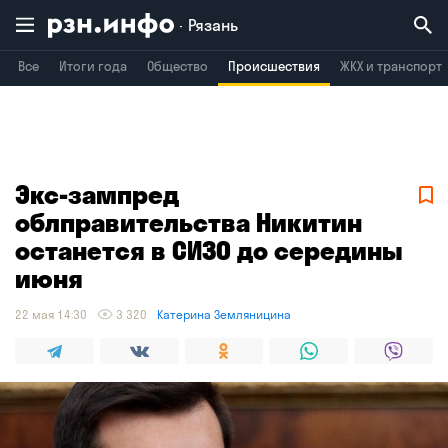
Рязань
Все
Итоги года
Общество
Происшествия
ЖКХ и транспорт
Владимир
Воронеж
Брянск
Экс-зампред
облправительства Никитин
останется в СИЗО до середины
июня
22 мая 14:30
3 320
Катерина Земляницина