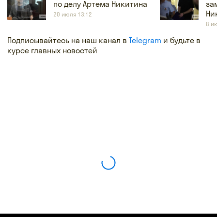
по делу Артема Никитина
за
Ни
20 июля 13:12
8 и
Подписывайтесь на наш канал в
Telegram
и будьте в
курсе главных новостей