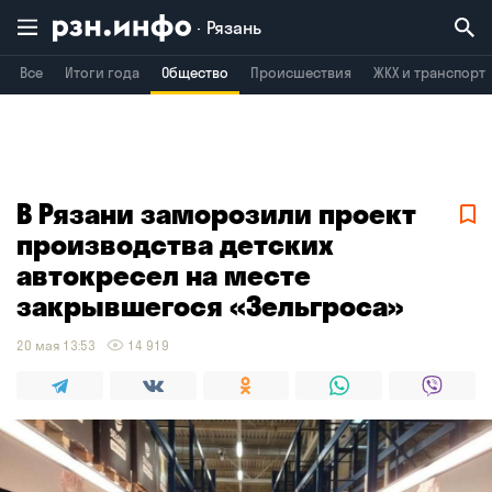
Рязань
Все
Итоги года
Общество
Происшествия
ЖКХ и транспорт
Владимир
Воронеж
Брянск
В Рязани заморозили проект
производства детских
автокресел на месте
закрывшегося «Зельгроса»
20 мая 13:53
14 919