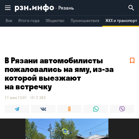
Рязань
Все
Итоги года
Общество
Происшествия
ЖКХ и транспорт
Владимир
Воронеж
Брянск
В Рязани автомобилисты
пожаловались на яму, из-за
которой выезжают
на встречку
11 мая 13:01
2 383