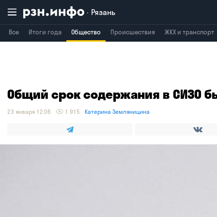
Рязань
Все
Итоги года
Общество
Происшествия
ЖКХ и транспорт
Общий срок содержания в СИЗО б
23 января 12:06
1 915
Катерина Земляницина