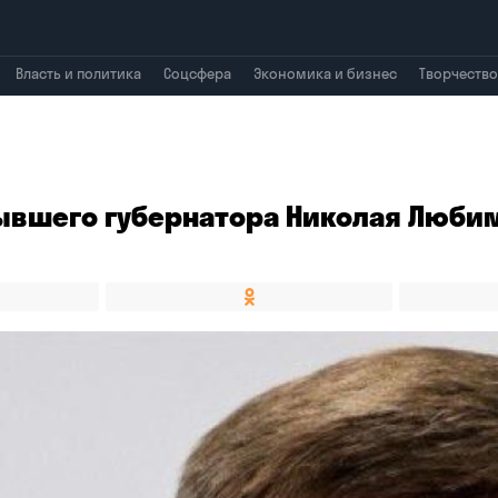
Власть и политика
Соцсфера
Экономика и бизнес
Творчество
ывшего губернатора Николая Люби