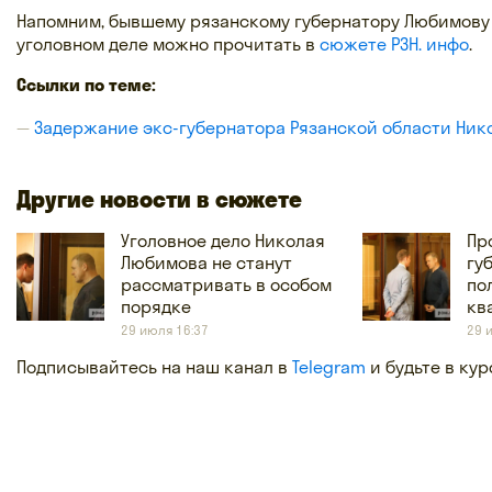
Напомним, бывшему рязанскому губернатору Любимову 
уголовном деле можно прочитать в
сюжете РЗН. инфо
.
Ссылки по теме:
Задержание экс-губернатора Рязанской области Ни
Другие новости в сюжете
Уголовное дело Николая
Пр
Любимова не станут
гу
рассматривать в особом
по
порядке
кв
29 июля 16:37
29 
Подписывайтесь на наш канал в
Telegram
и будьте в кур