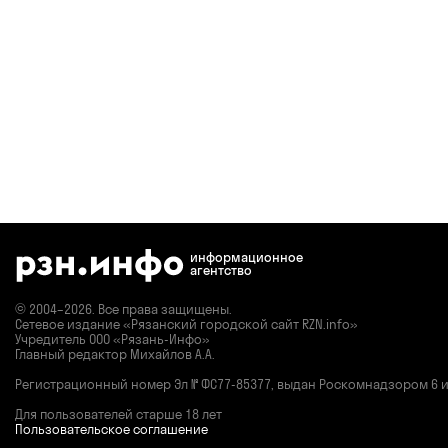
информационное
агентство
© 2004–2026. Все права защищены.
Сетевое издание «Рязанский городской сайт RZN.info»
Учредитель ООО «Рязань-Инфо»
Главный редактор Михайлов А.А.
Регистрационный номер
Эл № ФС77-85377,
выдан Роскомнадзором 6 ию
Для пользователей старше 18 лет
Пользовательское соглашение