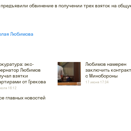
предъявили обвинение в получении трех взяток на общую
колая Любимова
окуратура: экс-
Любимов намерен
бернатор Любимов
заключить контрак
лучал взятки
с Минобороны
артирами от Грекова
17 июня 17:34
июля 16:12
се главных новостей