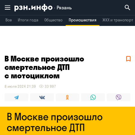
Рязань
Все
Итоги года
Общество
Происшествия
ЖКХ и транспорт
Владимир
Воронеж
Брянск
В Москве произошло
смертельное ДТП
с мотоциклом
8 июля 2024 21:39
33 997