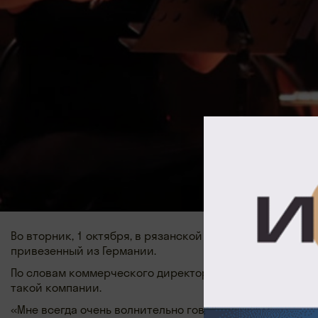
Во вторник, 1 октября, в рязанской филармонии прош
привезенный из Германии.
По словам коммерческого директора Steinway в Росси
такой компании.
«Мне всегда очень волнительно говорить от имени ком