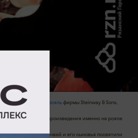
 нем зазвучал
новый рояль
фирмы Steinway & Sons,
ли свои гениальные произведения именно на рояле
свою жизнь Генри Стенвей и его сыновья посвятили