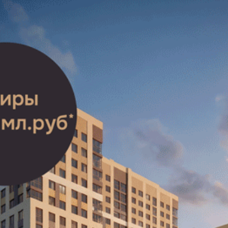
 ведущих залах мира стоят музыкальные инструменты име
 и сертификат с номером рояля главе регионального минк
первый аккорд» на новом инструменте. Концерт открыла
ах Дней мальтийской музыки в России и исполнила «Конц
исполнении Рязанского государственного симфонического о
пианного конкурса русской музыки, который пройдет в Р
из резервного фонда областного правительства.