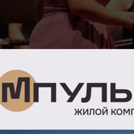
ел концерт, посвященный Международному дню музыки. На
и Ирины Бариновой, многие знаменитые композиторы писа
пании, которая подарила миру уникальное творение. Всю 