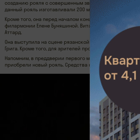
созданию рояля с совершенным звуком. Сегодня во всех
данный рояль изготавливали 200 мастеров три года.
Кроме того, она перед началом концерта вручила ключ
филармонии Елене Буняшиной. Виталий Попов сыграл «
Аттард.
Она выступила на сцене рязанской филармонии в рамк
Грига. Кроме того, для зрителей прозвучали номера в 
Напомним, в преддверии первого международного форте
приобрели новый рояль. Средства на покупку
выделили