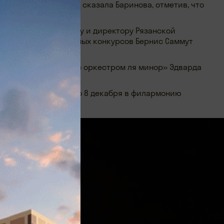
нно от Steinway», — сказала Баринова, отметив, что
ульта Виталию Попову и директору Рязанской
 лауреат международных конкурсов Бернис Саммут
ерт для фортепиано с оркестром ля минор» Эдварда
ркестра (РГСО).
язани с 30 ноября по 8 декабря в филармонию