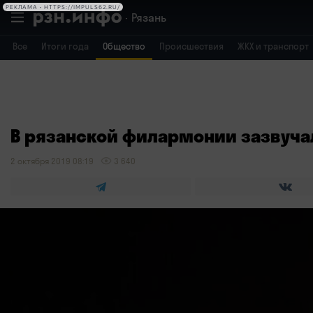
РЕКЛАМА • HTTPS://IMPULS62.RU/
Рязань
Все
Итоги года
Общество
Происшествия
ЖКХ и транспорт
В рязанской филармонии зазвучал
2 октября 2019 08:19
3 640