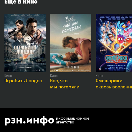
Еще в кино
в чихуахуа Табби. Пока Милана ведет поиски любимого
песика, Диппи ждут увлекательные приключения, в которых
ему предстоит стать настоящим героем, способным
защитить не только себя, но и своих друзей.
Страна
Россия, Белоруссия
Режиссёр
Митрий Семенов-Алейников
Продолж.
96 мин.
Премьера
2 июля 2026 в России
Возраст
6+
Жанры
Мультфильм, Приключение
Кино
Кино
Кино
Ограбить Лондон
Все, что
Смешарики
мы потеряли
сквозь вселенн
информационное
агентство