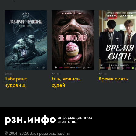
Режиссёр
Руслан Бальтцер
Актёры
Алексей Воробьев, Анна Богомолова, Роман Маякин, 
Екатерина Моргунова, Борис Смолкин
Продолж.
88 мин.
Премьера
2 июля 2026 в России
Возраст
16+
Жанры
Исторический фильм, Научная фантастика, Комедия
Кино
Кино
Кино
Лабиринт
Ешь, молись,
Время сиять
чудовищ
худей
информационное
агентство
© 2004–2026. Все права защищены.