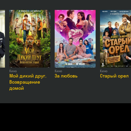
Снежана Самохина, Никита Шишкин, Егор Дружинин, Сергей Епишев, 
, Приключение
Кино
Кино
Кино
Мой дикий друг.
За любовь
Старый орел
Возвращение
домой