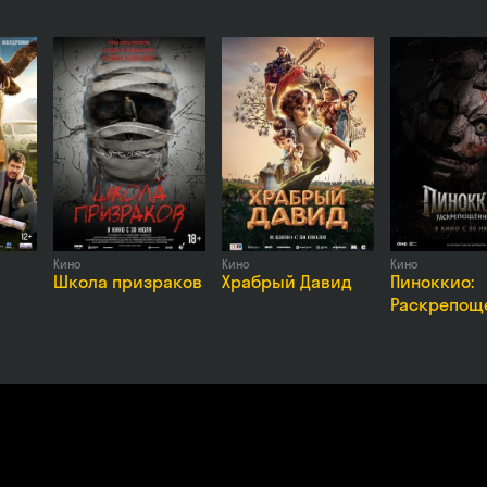
Ника Фисенко, Елена Махова, Артем Гайдуков, Ольга Тумайкина,
Кино
Кино
Кино
Школа призраков
Храбрый Давид
Пиноккио:
Раскрепощ