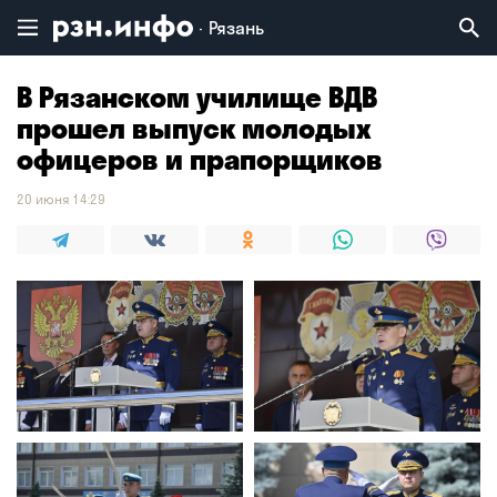
Рязань
Владимир
Воронеж
Брянск
В Рязанском училище ВДВ
прошел выпуск молодых
офицеров и прапорщиков
20 июня 14:29