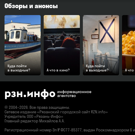
Обзоры и анонсы
Куда пойти
Куда пойти
в выходные?
А что в кино?
в выходные?
А что
информационное
агентство
© 2004–2026. Все права защищены.
Сетевое издание «Рязанский городской сайт RZN.info»
Учредитель ООО «Рязань-Инфо»
Главный редактор Михайлов А.А.
Регистрационный номер
Эл № ФС77-85377,
выдан Роскомнадзором 6 ию