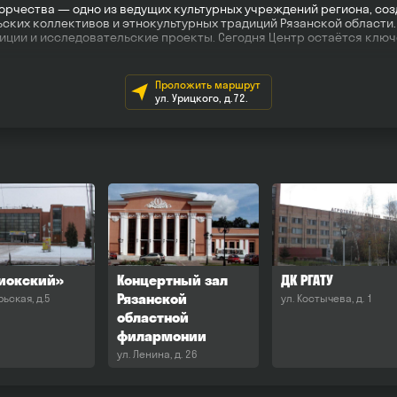
орчества — одно из ведущих культурных учреждений региона, созд
ских коллективов и этнокультурных традиций Рязанской области
иции и исследовательские проекты. Сегодня Центр остаётся клю
Проложить маршрут
ул. Урицкого, д.72.
риокский»
Концертный зал
ДК РГАТУ
Рязанской
рьская, д.5
ул. Костычева, д. 1
областной
филармонии
ул. Ленина, д. 26