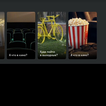
Куда пойти
А что в кино?
в выходные?
А что в кино?