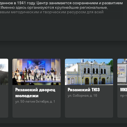
анное в 1941 году. Центр занимается сохранением и развитием
. Именно здесь организуются крупнейшие региональные,
чевым методическим и творческим ресурсом для всей
Рязанский дворец
Рязанский ТЮЗ
МК
молодежи
ул. Соборная, д. 16
пр-т
ул. 50-летия Октября, д. 1