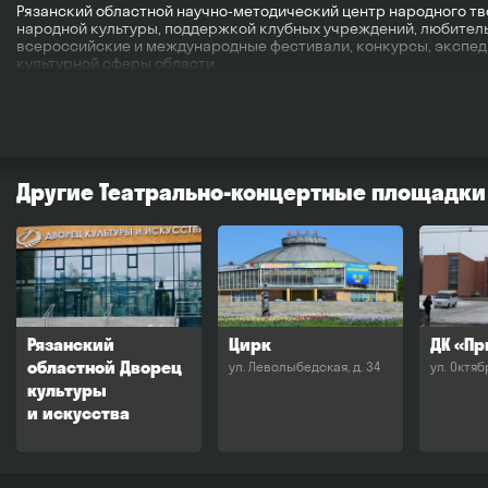
Рязанский областной научно-методический центр народного тв
народной культуры, поддержкой клубных учреждений, любитель
всероссийские и международные фестивали, конкурсы, экспед
культурной сферы области.
Другие Театрально-концертные площадки
Рязанский
Цирк
ДК «П
областной Дворец
ул. Леволыбедская, д. 34
ул. Октяб
культуры
и искусства