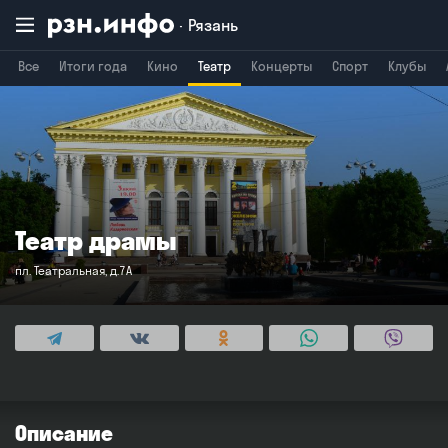
Рязань
Все
Итоги года
Кино
Театр
Концерты
Спорт
Клубы
Владимир
Воронеж
Брянск
Театр драмы
пл. Театральная, д.7А
Описание