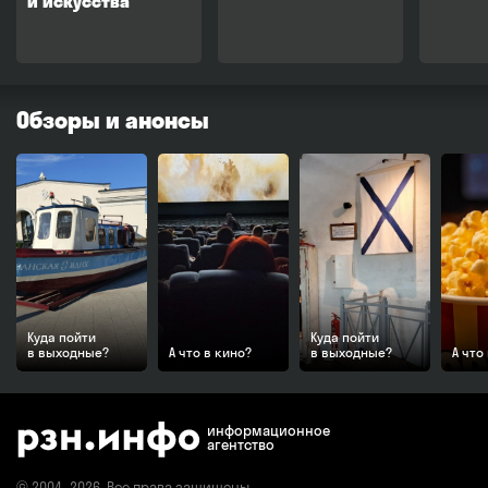
и искусства
Обзоры и анонсы
Куда пойти
Куда пойти
в выходные?
А что в кино?
в выходные?
А что
информационное
агентство
© 2004–2026. Все права защищены.