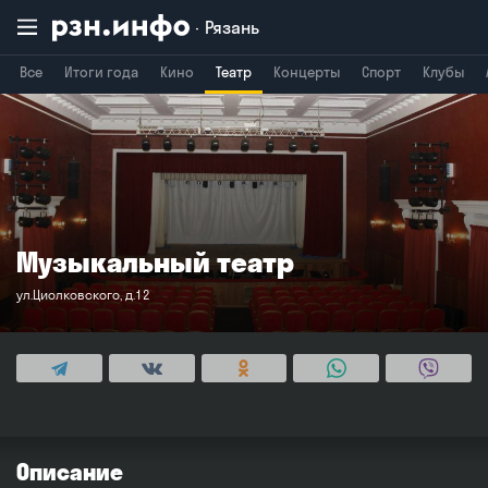
Рязань
Все
Итоги года
Кино
Театр
Концерты
Спорт
Клубы
Владимир
Воронеж
Брянск
Музыкальный театр
ул.Циолковского, д.12
Описание