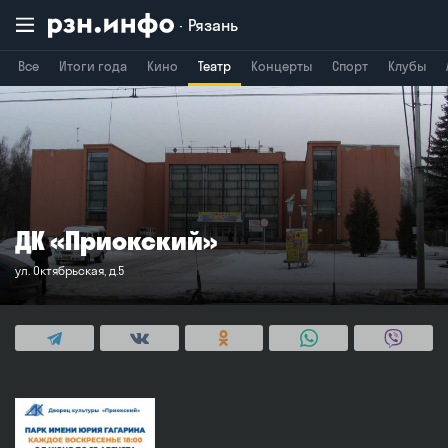
Рязань
Все
Итоги года
Кино
Театр
Концерты
Спорт
Клубы
Владимир
Воронеж
Брянск
ДК «Приокский»
ул. Октябрьская, д.5