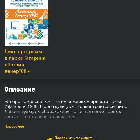
Цикл программ
в парке Гагарина
«Летний
вечер*ОК!»
Описание
«Добро пожаловать!» — этим вежливым приветствием
2 февраля 1968 Дворец культуры Станкостроителей, ныне
Дворец культуры «Приокский», встречал своих первых
гостей — ветеранов станкозавода.
Строительство клуба на 602 места (статус Дворца был
Подробнее
присвоен позже) началось в 1964 году по проекту,
разработанном институтом «Рязаньгражданпроект».
Проложить маршрут