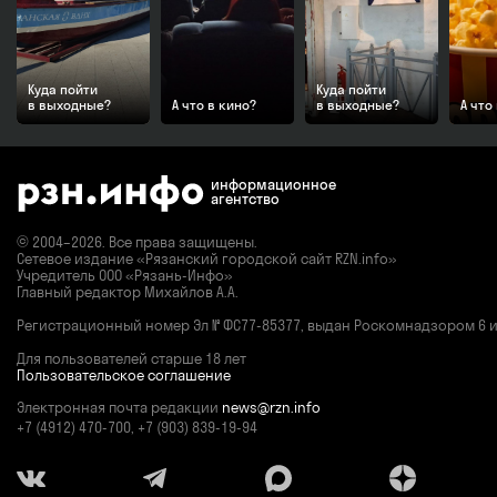
Куда пойти
Куда пойти
в выходные?
А что в кино?
в выходные?
А что
информационное
агентство
© 2004–2026. Все права защищены.
Сетевое издание «Рязанский городской сайт RZN.info»
Учредитель ООО «Рязань-Инфо»
Главный редактор Михайлов А.А.
Регистрационный номер
Эл № ФС77-85377,
выдан Роскомнадзором 6 ию
Для пользователей старше 18 лет
Пользовательское соглашение
Электронная почта редакции
news@rzn.info
+7 (4912) 470-700, +7 (903) 839-19-94