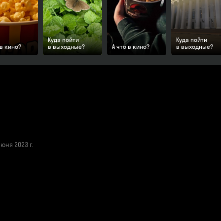
Куда пойти
Куда пойти
 в кино?
в выходные?
А что в кино?
в выходные?
ня 2023 г.