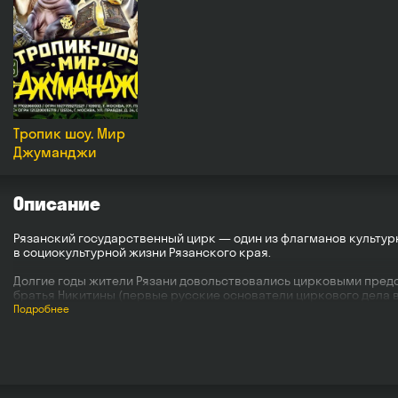
Тропик шоу. Мир
Джуманджи
Описание
Рязанский государственный цирк — один из флагманов культур
в социокультурной жизни Рязанского края.
Долгие годы жители Рязани довольствовались цирковыми предс
братья Никитины (первые русские основатели циркового дела 
выступление Анатолия Дурова. Дуров развлекал рязанцев скро
Подробнее
В 1927 году в Рязани усилиями атлета, содержателя чемпионат
годах. Еще долгие годы гастроли цирковых артистов проходили 
Во второй половине 60-х годов 20-го века в Советском союзе 
государства, что вызвало бурное развитие и неслыханную попул