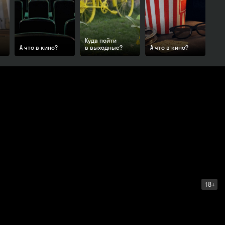
Куда пойти
А что в кино?
в выходные?
А что в кино?
18+