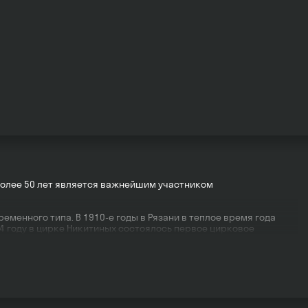
 более 50 лет является важнейшим участником
енного типа. В 1910-е годы в Рязани в теплое время года
4 году в цирке Никитиных состоялось первое цирковое
рк. Различные коллективы арендовали этот цирк в 1929—1931
 стационарных цирков на всей необъятной территории союзного
алось строительство и Рязанского цирка, в котором были