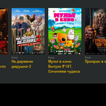
Кино
Кино
Кино
На деревню
Мульт в кино.
Призрак в 
кло
дедушке-2
Выпуск № 197.
Сочиняем чудеса