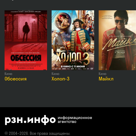
Актёры
Марк Эйдельштейн, Тина Стойилкович, Степан Белоз
Премьера
28 мая 2026 в России
Возраст
16+
Жанры
Триллер
Кино
Кино
Кино
Обсессия
Холоп-3
Майкл
информационное
агентство
© 2004–2026. Все права защищены.