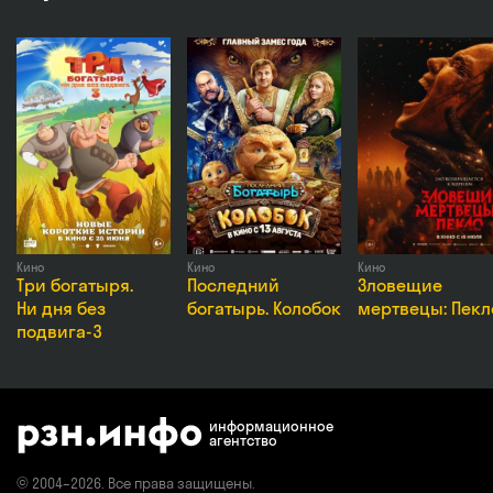
Режиссёр
Максим Максимов
Актёры
Ева Смирнова, Денис Кукояка, Елена Кукояка, Васили
Милана Макарова
Премьера
18 июня 2026 в России
Возраст
6+
Жанры
Комедия
Кино
Кино
Кино
Три богатыря.
Последний
Зловещие
Ни дня без
богатырь. Колобок
мертвецы: Пекл
подвига-3
информационное
агентство
© 2004–2026. Все права защищены.