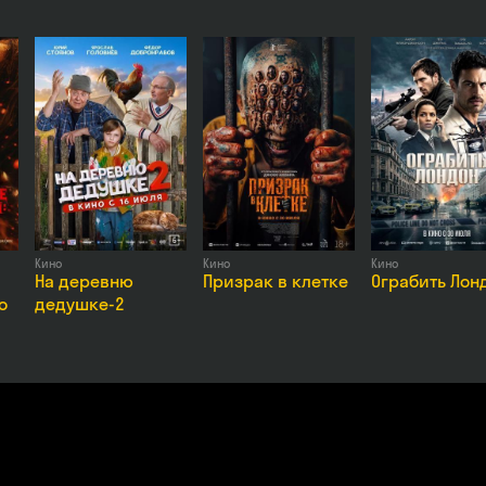
са Кукояка, Милана Хаметова, Ольга Тумайкина, Тимофей Зайцев, Ан
Кино
Кино
Кино
На деревню
Призрак в клетке
Ограбить Лон
о
дедушке-2