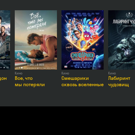
дрей Пынзару, Никита Конкин, Давид Манукян, Никита Родионов,
Кино
Кино
Кино
дон
Все, что
Смешарики
Лабиринт
мы потеряли
сквозь вселенные
чудовищ