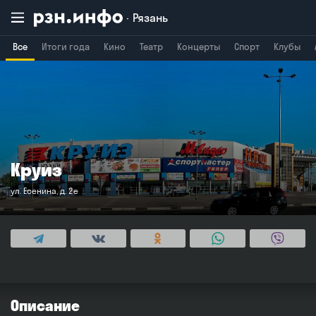
Рязань
Все
Итоги года
Кино
Театр
Концерты
Спорт
Клубы
Владимир
Воронеж
Брянск
Круиз
ул. Есенина, д. 2е
Описание