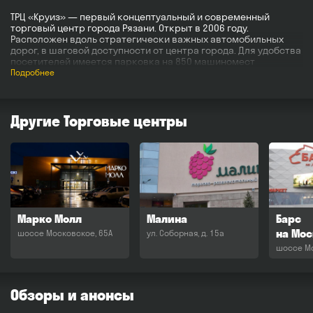
ТРЦ «Круиз» — первый концептуальный и современный
торговый центр города Рязани. Открыт в 2006 году.
Расположен вдоль стратегически важных автомобильных
дорог, в шаговой доступности от центра города. Для удобства
посетителей имеется парковка на 850 машиномест
и собственный светофорный объект.
Подробнее
ТРЦ «Круиз» включает в себя торговую галерею
с крупнейшими сетевыми операторами, такими как:
гипермаркет «ЛЕНТА», «М.видео», «Спортмастер», «Детский
Другие Торговые центры
Мир» и другие.
Марко Молл
Малина
Барс
на Мо
шоссе Московское, 65А
ул. Соборная, д. 15а
шоссе Мо
Обзоры и анонсы