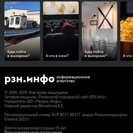
Куда пойти
Куда пойти
в выходные?
А что в кино?
в выходные?
А что
информационное
агентство
© 2004–2026. Все права защищены.
Сетевое издание «Рязанский городской сайт RZN.info»
Учредитель ООО «Рязань-Инфо»
Главный редактор Михайлов А.А.
Регистрационный номер
Эл № ФС77-85377,
выдан Роскомнадзором
6 июня 2023 г.
Для пользователей старше 18 лет
Пользовательское соглашение