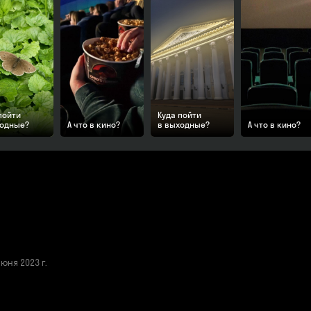
пойти
Куда пойти
ходные?
А что в кино?
в выходные?
А что в кино?
ня 2023 г.