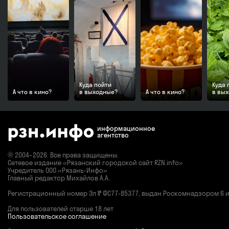
Куда пойти
Куда 
А что в кино?
в выходные?
А что в кино?
в вы
информационное
агентство
© 2004–2026. Все права защищены.
Сетевое издание «Рязанский городской сайт RZN.info»
Учредитель ООО «Рязань-Инфо»
Главный редактор Михайлов А.А.
Регистрационный номер
Эл № ФС77-85377,
выдан Роскомнадзором 6 ию
Для пользователей старше 18 лет
Пользовательское соглашение