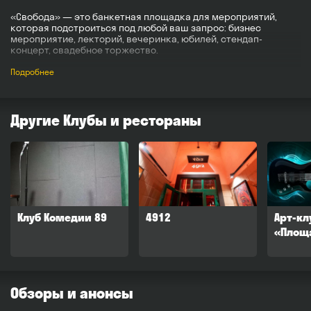
«Свобода» — это банкетная площадка для мероприятий,
которая подстроиться под любой ваш запрос: бизнес
мероприятие, лекторий, вечеринка, юбилей, стендап-
концерт, свадебное торжество.
Залы:
Подробнее
«Амфитеатр»: вместимость до 60 человек
«Галерея»: вместимость до 100 человек
концерты: до 400 человек
Другие Клубы и рестораны
«Свобода» оснащена собственной кухней, баром,
гардеробной, зоной фуршета, и многое другое.
Клуб Комедии 89
4912
Арт-кл
«Площ
Обзоры и анонсы