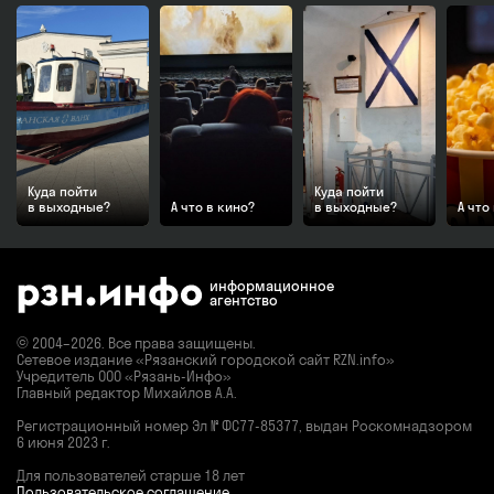
Куда пойти
Куда пойти
в выходные?
А что в кино?
в выходные?
А что
информационное
агентство
© 2004–2026. Все права защищены.
Сетевое издание «Рязанский городской сайт RZN.info»
Учредитель ООО «Рязань-Инфо»
Главный редактор Михайлов А.А.
Регистрационный номер
Эл № ФС77-85377,
выдан Роскомнадзором
6 июня 2023 г.
Для пользователей старше 18 лет
Пользовательское соглашение