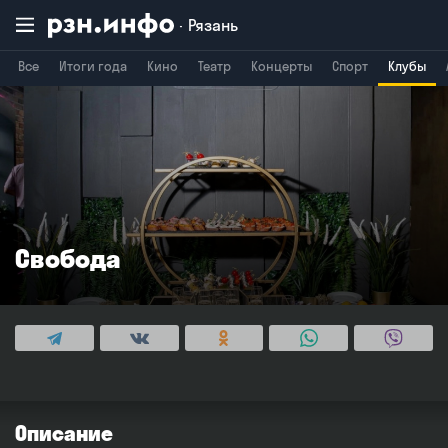
Рязань
Все
Итоги года
Кино
Театр
Концерты
Спорт
Клубы
Владимир
Воронеж
Брянск
Свобода
Описание