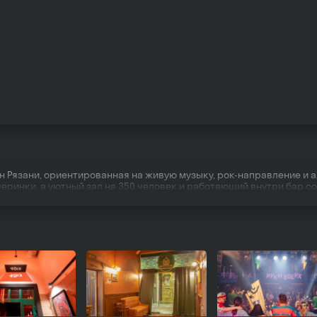
 Рязани, ориентированная на живую музыку, рок-направление и 
еринки, а уютный зал на 350 человек и работающий внутри бар с