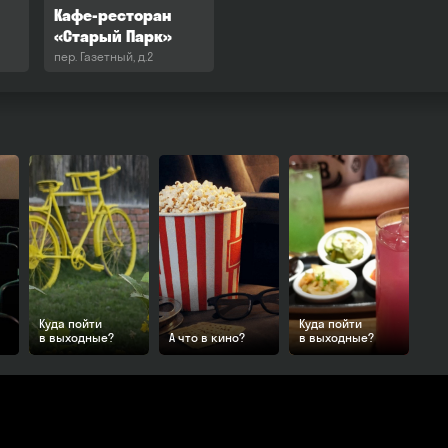
Кафе-ресторан
«Старый Парк»
пер. Газетный, д.2
Куда пойти
Куда пойти
в выходные?
А что в кино?
в выходные?