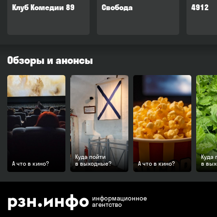
Клуб Комедии 89
Свобода
4912
Обзоры и анонсы
Куда пойти
Куда 
А что в кино?
в выходные?
А что в кино?
в вы
информационное
агентство