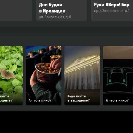
Две будки
Руки ВВерх! Бар
в Ирландии
пр-д Завражнова, д.4
ул. Вокзальная, д. 6
пойти
Куда пойти
ходные?
А что в кино?
в выходные?
А что в кино?