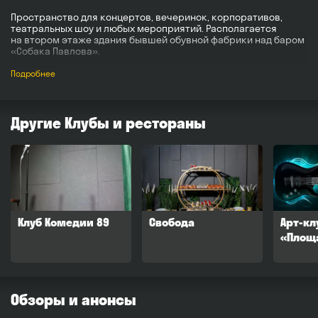
Пространство для концертов, вечеринок, корпоративов,
театральных шоу и любых мероприятий. Располагается
на втором этаже здания бывшей обувной фабрики над баром
«Собака Павлова».
Здесь есть большая сцена с профессиональным светом
Подробнее
и звуком, вместительный зал с экраном, проектором
и диджейским столом, а также дополнительное звуковое
оборудование. Гости могут воспользоваться большим баром
с демократичными ценами и разнообразным ассортиментом,
Другие Клубы и рестораны
а также кухней с качественным меню.
Клуб Комедии 89
Свобода
Арт-кл
«Площ
Обзоры и анонсы