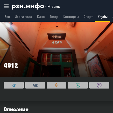
Рязань
Все
Итоги года
Кино
Театр
Концерты
Спорт
Клубы
Владимир
Воронеж
Брянск
4912
Описание