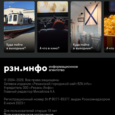
Куда пойти
Куда пойти
в выходные?
А что в кино?
в выходные?
А что
информационное
агентство
© 2004–2026. Все права защищены.
Сетевое издание «Рязанский городской сайт RZN.info»
Учредитель ООО «Рязань-Инфо»
Главный редактор Михайлов А.А.
Регистрационный номер
Эл № ФС77-85377,
выдан Роскомнадзором
6 июня 2023 г.
Для пользователей старше 18 лет
Пользовательское соглашение