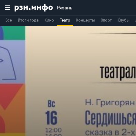
Рязань
Все
Итоги года
Кино
Театр
Концерты
Спорт
Клубы