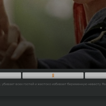
убивает всех гостей и жестоко избивает беременную невесту. Нап
пустя четыре с половиной года, женщина решает отомстить своим 