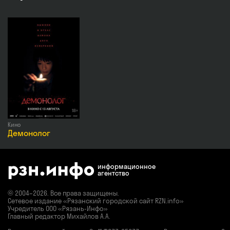
Режиссёр
Квентин Тарантино
Актёры
Ума Турман, Люси Лю, Вивика А.Фокс, Майкл Мэдсен,
Юки Кадзамацури, Джеймс Паркс, Джонатан Локран
Продолж.
281 мин.
Премьера
4 июня 2026 в России
Возраст
18+
Жанры
Боевик, Триллер, Криминал
Кино
Демонолог
информационное
агентство
© 2004–2026. Все права защищены.
Сетевое издание «Рязанский городской сайт RZN.info»
Учредитель ООО «Рязань-Инфо»
Главный редактор Михайлов А.А.