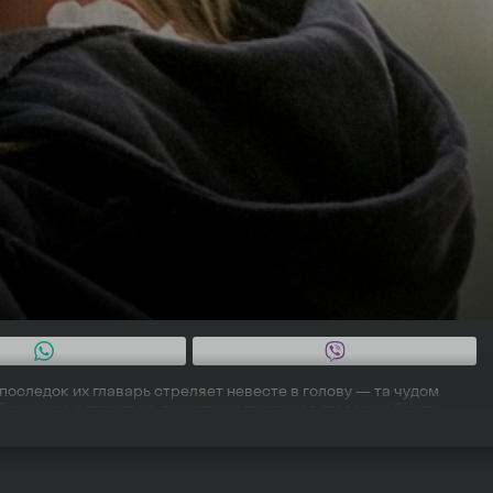
оследок их главарь стреляет невесте в голову — та чудом
обидчикам, оставив на десерт расправу над главарем банды