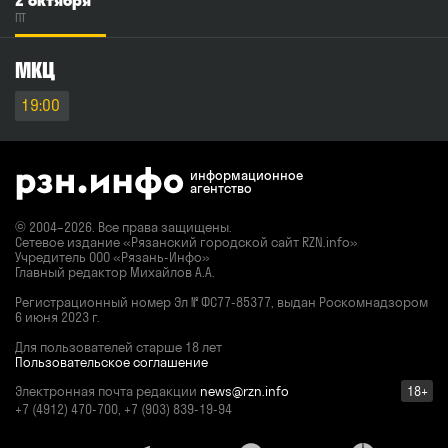
2 октября
с юной красавицей. Она сущий ангел, но у нее свои «скелеты
в шкафу». Спектакль наполнен музыкой, танцами
ПТ
в постановке Наталии Гараниной, невероятными
спецэффектами — все это удивит даже самого искушенного
зрителя. Актерский состав: Лиза Арзамасова Игорь Лифанов
МКЦ
Режиссёр
Петр Белышков
19:00
Актёры
Игорь Лифанов, Елизавета Арзамасова
Возраст
16+
информационное
агентство
Жанры
Комедия, Драмспектакль
© 2004–2026. Все права защищены.
Сетевое издание «Рязанский городской сайт RZN.info»
Учредитель ООО «Рязань-Инфо»
Главный редактор Михайлов А.А.
Регистрационный номер
Эл № ФС77-85377,
выдан Роскомнадзором
6 июня 2023 г.
Для пользователей старше 18 лет
Пользовательское соглашение
Электронная почта редакции
news@rzn.info
18+
+7 (4912) 470-700, +7 (903) 839-19-94