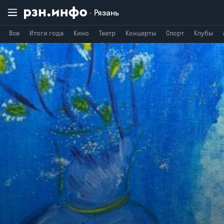
Рязань
Все
Итоги года
Кино
Театр
Концерты
Спорт
Клубы