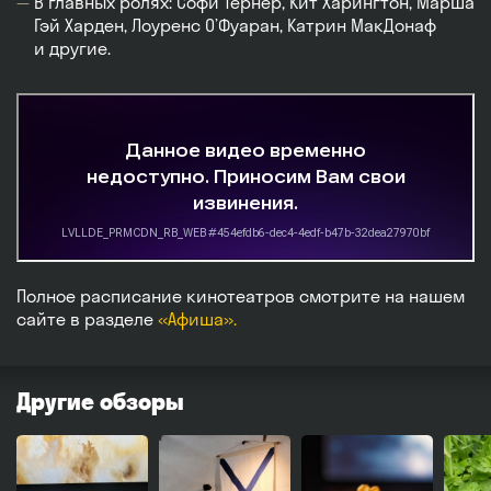
В главных ролях: Софи Тёрнер, Кит Харингтон, Марша
Гэй Харден, Лоуренс О’Фуаран, Катрин МакДонаф
и другие.
Полное расписание кинотеатров смотрите на нашем
сайте в разделе
«Афиша».
Другие обзоры