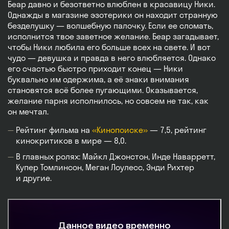
Беар давно и безответно влюблен в красавицу Ники.
Однажды в магазине эзотерики он находит странную
безделушку — волшебную палочку. Если ее сломать,
исполнится твое заветное желание. Беар загадывает,
чтобы Ники любила его больше всех на свете. И вот
чудо — девушка и правда в него влюбляется. Однако
его счастью быстро приходит конец — Ники
буквально им одержима, а её знаки внимания
становятся всё более пугающими. Оказывается,
желание парня исполнилось, но совсем не так, как
он мечтал.
Рейтинг фильма на
«Кинопоиске»
— 7,5, рейтинг
кинокритиков в мире — 8,0.
В главных ролях: Майкл Джонстон, Инде Наварретт,
Купер Томлинсон, Меган Лоулесс, Энди Рихтер
и другие.