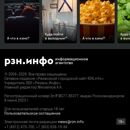
Куда пойти
Куда 
А что в кино?
в выходные?
А что в кино?
в вы
информационное
агентство
© 2004–2026. Все права защищены.
Сетевое издание «Рязанский городской сайт RZN.info»
Учредитель ООО «Рязань-Инфо»
Главный редактор Михайлов А.А.
Регистрационный номер
Эл № ФС77-85377,
выдан Роскомнадзором
6 июня 2023 г.
Для пользователей старше 18 лет
Пользовательское соглашение
Электронная почта редакции
news@rzn.info
18+
+7 (4912) 470-700, +7 (903) 839-19-94