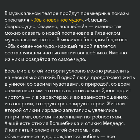
В музыкальном театре пройдут премьерные показы
спектакля
«Обыкновенное чудо»
. «Смешно,
безрассудно, безумно, волшебно!» — именно так
можно сказать о новой постановке в Рязанском
музыкальном театре. В мюзикле Геннадия Гладкова
«Обыкновенное чудо» каждый герой является
составляющей частью магии волшебника. Именно
из них и создаётся то самое чудо.
Весь мир в этой истории условно можно разделить
на несколько стихий. В одной люди продолжают жить
в унисон со своими чувствами, с природой, со всем
самым светлым, что есть на этой земле. Здесь царит
чистота — и в характерах, и во взаимоотношениях,
и в энергии, которую транслируют герои. Жители
второй стихии изрядно запутались, увлеклись
интригами, своими низменными потребностями.
А ещё есть стихия Волшебника и стихия Медведя.
И как пятый элемент этой системы, как
обыкновенное чудо, рождается любовь — всё