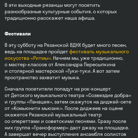
В эти выходные рязанцы могут посетить
разнообразные культурные события, о которых
традиционно расскажет наша афиша.
Фестивали
В эту субботу на Рязанской ВДНХ будет много песен,
ведь на площадке пройдет
фестиваль музыкального
искусства «Ритмы»
. Начнем мы, уже традиционно,
с мастер-классов от Александра Пересыпкина
и столярной мастерской «Туки-туки. А вот затем
пространство захватит музыка.
Сначала посетители попадут на рок-концерт
от Детского музыкального театра «Созвездие добра»
и группы «Панацея», затем окажутся на диджей-сете
от «Комьюнити мьюзик». После диджеев на сцене
окажется Рязанский музыкальный театр
со опереттами и советскими песнями. Сразу после
них группа «Трансформер» даст джазу на площадке.
А завершат вечер выступления ансамбля солистов