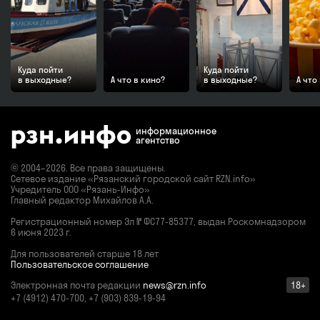
Куда пойти
Куда пойти
в выходные?
А что в кино?
в выходные?
А что
информационное
агентство
© 2004–2026. Все права защищены.
Сетевое издание «Рязанский городской сайт RZN.info»
Учредитель ООО «Рязань-Инфо»
Главный редактор Михайлов А.А.
Регистрационный номер
Эл № ФС77-85377,
выдан Роскомнадзором
6 июня 2023 г.
Для пользователей старше 18 лет
Пользовательское соглашение
Электронная почта редакции
news@rzn.info
18+
+7 (4912) 470-700, +7 (903) 839-19-94