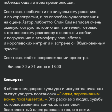
побеждающая и всех примиряющая.
Спектакль необычен и по визуальному решению,
и по хореографии, и по способам существования
на сцене. Автор либретто Юлий Ким написал очень
смелую, острую историю для зрителей, готовых
к откровенному разговору о счастье и любви,
к погружению в атмосферу волшебства
и королевских интриг и к встрече с «Обыкновенным
чудом».
Спектакль идёт в сопровождении оркестра.
Начало 20 и 21 июня в 18:00
Концерты
В областном дворце культуры и искусства рязанцы
смогут увидеть постановку
«Людям, пережившим
войну, посвящается…»
. Это рассказ о людях, судьбы
которых изменила война, оставив свой
безжалостный след; рассказ о тех, кто дожил