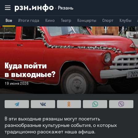
Рязань
Все
Итоги года
Кино
Театр
Концерты
Спорт
Клубы
Владимир
Воронеж
Брянск
Куда пойти
в выходные?
19 июня 2026
В эти выходные рязанцы могут посетить
разнообразные культурные события, о которых
традиционно расскажет наша афиша.