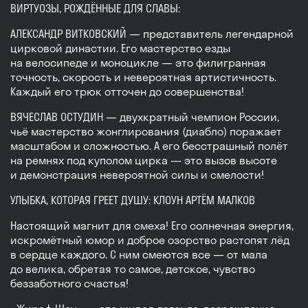
ВИРТУОЗЫ, РОЖДЁННЫЕ ДЛЯ СЛАВЫ:
АЛЕКСАНДР ВИТКОВСКИЙ — представитель легендарной
цирковой династии. Его мастерство езды
на велосипеде и моноцикле — это филигранная
точность, скорость и невероятная артистичность.
Каждый его трюк отточен до совершенства!
ВЯЧЕСЛАВ ОСТУДИН — двухкратный чемпион России,
чьё мастерство жонглирования (диабло) поражает
масштабом и сложностью. А его бесстрашный полёт
на ремнях под куполом цирка — это вызов высоте
и демонстрация невероятной силы и смелости!
УЛЫБКА, КОТОРАЯ ГРЕЕТ ДУШУ: КЛОУН АРТЁМ МАЛКОВ
Настоящий магнит для смеха! Его солнечная энергия,
искромётный юмор и доброе озорство растопят лёд
в сердце каждого. С ним смеются все — от мала
до велика, обретая то самое, детское, чувство
беззаботного счастья!