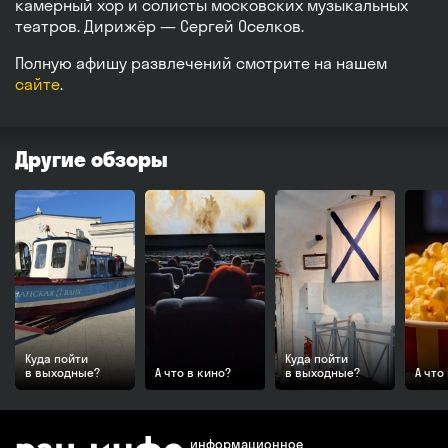
камерный хор и солисты московских музыкальных
театров. Дирижёр — Сергей Оселков.
Полную афишу развлечений смотрите на нашем
сайте
.
Другие обзоры
Куда пойти
Куда пойти
в выходные?
А что в кино?
в выходные?
А что
информационное