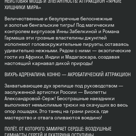
НЕИСТОВАЯ МОЩЬ И ЭЛЕГАНТНОСТЬ: АТТРАКЦИОН «ЯРКИЕ
ХИЩНИКИ МИРА»
Величественные и безупречные белоснежные
и золотые бенгальские тигры! Под магическим
контролем виртуозов Инны Забелкиной и Романа
Гармаша эти грозные властелины джунглей
исполняют головокружительные пируэты, оставаясь
удивительно нежными. Рядом с ними — экзотические
гости из Африки, Индии и Мадагаскара, создавая
настоящий карнавал дикой природы!
ВИХРЬ АДРЕНАЛИНА: КОННО — АКРОБАТИЧЕСКИЙ АТТРАКЦИОН
Захватывающее дух зрелище под руководством —
заслуженной артистки России — Виолетты
Александровой-Серж! Бесстрашные наездники
выполняют немыслимые трюки на скачущих во весь
опор лошадях. Это танец на грани риска, где
мастерство и отвага сливаются воедино!
ПОЛЁТ, ОТ КОТОРОГО ЗАМИРАЕТ СЕРДЦЕ: ВОЗДУШНЫЕ
ГИМНАСТЫ СЕРГЕЙ И ЕКАТЕРИНА ОСТУДИНЫ