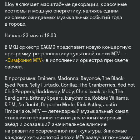
Шоу включает масштабные декорации, красочные
костюмы и мощную энергетику, являясь одним
из самых ожидаемых музыкальных событий года
в городе.
Начало 23 мая в 19:00
В МКЦ оркестр CAGMO представит новую концертную
программу-ретроспективу культовой эпохи MTV —
«
Симфония MTV
» в исполнении оркестра при свете
свечей.
В программе: Eminem, Madonna, Beyoncé, The Black
Eyed Peas, Nelly Furtado, Gorillaz, The Cranberries, Red Hot
Chili Peppers, Haddaway, Moby, Chris Isaak, a-ha, The
Cardigans, Britney Spears, Eurythmics, Robbie Williams,
R.E.M., No Doubt, Depeche Mode, Rick Astley, Justin
Timberlake. MTV — легендарный музыкальный канал,
ставший отправной точкой для многих мировых
звёзд и оказавший значительное влияние
на развитие современной поп-культуры. Знакомые
каждому хиты золотой эпохи MTV зазвучат по-новому