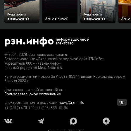
Куда пойти
Куда пойти
в выходные?
А что в кино?
в выходные?
А что
информационное
агентство
© 2004–2026. Все права защищены.
Сетевое издание «Рязанский городской сайт RZN.info»
Учредитель ООО «Рязань-Инфо»
Главный редактор Михайлов А.А.
Регистрационный номер
Эл № ФС77-85377,
выдан Роскомнадзором
6 июня 2023 г.
Для пользователей старше 18 лет
Пользовательское соглашение
Электронная почта редакции
news@rzn.info
18+
+7 (4912) 470-700, +7 (903) 839-19-94