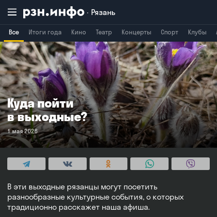
Рязань
Все
Итоги года
Кино
Театр
Концерты
Спорт
Клубы
Владимир
Воронеж
Брянск
Куда пойти
в выходные?
1 мая 2026
В эти выходные рязанцы могут посетить
разнообразные культурные события, о которых
традиционно расскажет наша афиша.