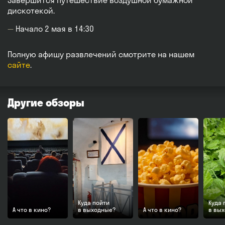
Завершится путешествие воздушной бумажной
дискотекой.
Начало 2 мая в 14:30
Полную афишу развлечений смотрите на нашем
сайте
.
Другие обзоры
Куда пойти
Куда 
А что в кино?
в выходные?
А что в кино?
в вы