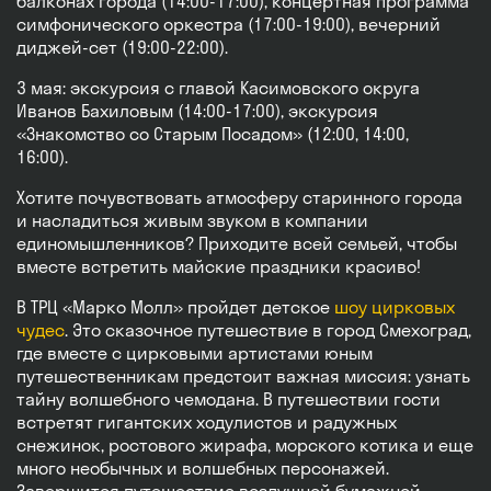
балконах города (14:00-17:00), концертная программа
симфонического оркестра (17:00-19:00), вечерний
диджей-сет (19:00-22:00).
3 мая: экскурсия с главой Касимовского округа
Иванов Бахиловым (14:00-17:00), экскурсия
«Знакомство со Старым Посадом» (12:00, 14:00,
16:00).⠀
Хотите почувствовать атмосферу старинного города
и насладиться живым звуком в компании
единомышленников? Приходите всей семьей, чтобы
вместе встретить майские праздники красиво!
В ТРЦ «Марко Молл» пройдет детское
шоу цирковых
чудес
. Это сказочное путешествие в город Смехоград,
где вместе с цирковыми артистами юным
путешественникам предстоит важная миссия: узнать
тайну волшебного чемодана. В путешествии гости
встретят гигантских ходулистов и радужных
снежинок, ростового жирафа, морского котика и еще
много необычных и волшебных персонажей.