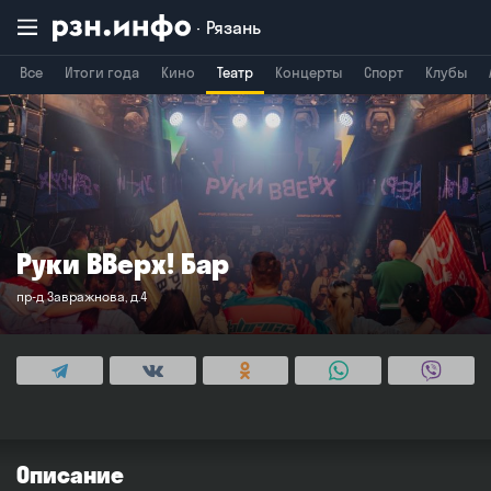
Рязань
Все
Итоги года
Кино
Театр
Концерты
Спорт
Клубы
Владимир
Воронеж
Брянск
Руки ВВерх! Бар
пр-д Завражнова, д.4
Описание