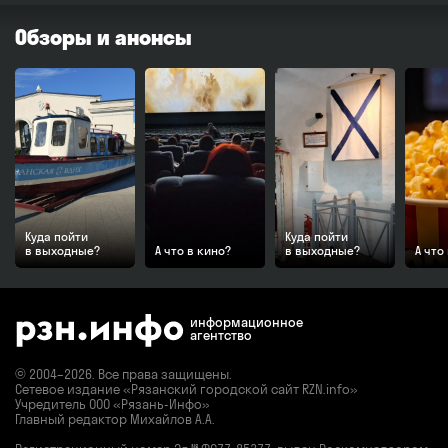
Обзоры и анонсы
Куда пойти
Куда пойти
в выходные?
А что в кино?
в выходные?
А что
информационное
агентство
© 2004–2026. Все права защищены.
Сетевое издание «Рязанский городской сайт RZN.info»
Учредитель ООО «Рязань-Инфо»
Главный редактор Михайлов А.А.