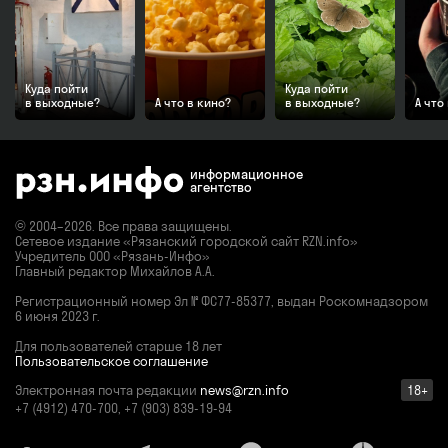
Куда пойти
Куда пойти
в выходные?
А что в кино?
в выходные?
А что
информационное
агентство
© 2004–2026. Все права защищены.
Сетевое издание «Рязанский городской сайт RZN.info»
Учредитель ООО «Рязань-Инфо»
Главный редактор Михайлов А.А.
Регистрационный номер
Эл № ФС77-85377,
выдан Роскомнадзором
6 июня 2023 г.
Для пользователей старше 18 лет
Пользовательское соглашение
Электронная почта редакции
news@rzn.info
18+
+7 (4912) 470-700, +7 (903) 839-19-94