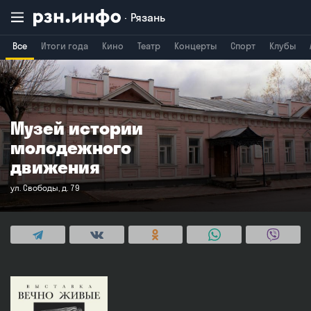
Рязань
Все
Итоги года
Кино
Театр
Концерты
Спорт
Клубы
Владимир
Воронеж
Брянск
Музей истории
молодежного
движения
ул. Свободы, д. 79