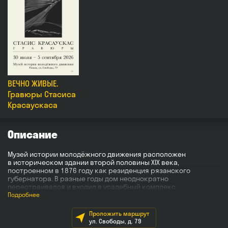
ВЕЧНО ЖИВЫЕ.
Гравюры Стасиса
Красаускаса
Описание
Музей истории молодёжного движения расположен
в историческом здании второй половины XIX века,
построенном в 1876 году как резиденция рязанского
губернатора. В разные годы дом неоднократно
перестраивался и входил в усадебный комплекс
с хозяйственными постройками и садом.
Подробнее
После Февральской революции 1917 года в здании
Проложить маршрут
размещались Советы рабочих, солдатских и крестьянских
ул. Свободы, д. 79
депутатов. Дом получил название «Дом Свободы», которое