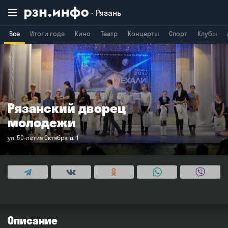
Рязань
Все
Итоги года
Кино
Театр
Концерты
Спорт
Клубы
Владимир
Воронеж
Брянск
Рязанский дворец
молодежи
ул. 50-летия Октября, д. 1
Описание