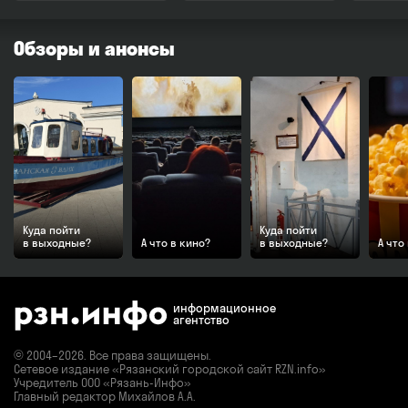
Но самое главное, Дворец дарит людям праздник и хорошее
настроение. Двери его распахнуты всегда и для всех.
Обзоры и анонсы
Куда пойти
Куда пойти
в выходные?
А что в кино?
в выходные?
А что
информационное
агентство
© 2004–2026. Все права защищены.
Сетевое издание «Рязанский городской сайт RZN.info»
Учредитель ООО «Рязань-Инфо»
Главный редактор Михайлов А.А.