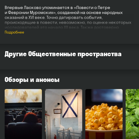
Впервые Ласково упоминается в «Повести о Петре
и Февронии Муромских», созданной на основе народных
сказаний в XVI веке. Точно датировать события,
происходящие в повести, невозможно, по оценке некоторых
исследователей это начало XII века. Также достоверно
не установлено происхождение топонима. Возможно
Подробнее
он связан с древнерусским именем Ласка.
В настоящее время в селе находится часовня в честь святых
Петра и Февронии. Каждый год 8 июля отмечается праздник
Другие Общественные пространства
«День семьи, любви и верности». Село имеет регулярное
автобусное сообщение с Рязанью.
Обзоры и анонсы