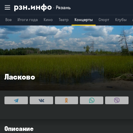
Рязань
Все
Итоги года
Кино
Театр
Концерты
Спорт
Клубы
Владимир
Воронеж
Брянск
Ласково
Описание