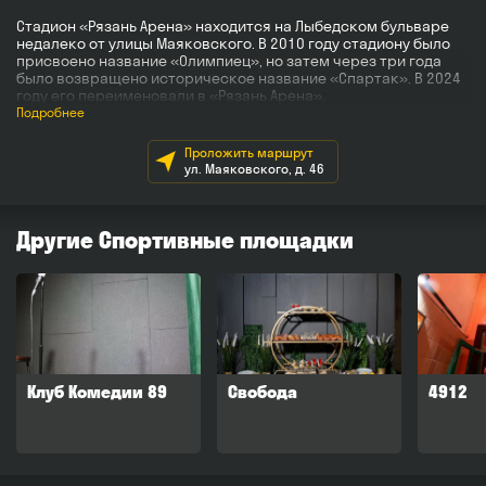
Стадион «Рязань Арена» находится на Лыбедском бульваре
недалеко от улицы Маяковского. В 2010 году стадиону было
присвоено название «Олимпиец», но затем через три года
было возвращено историческое название «Спартак». В 2024
году его переименовали в «Рязань Арена».
Подробнее
Стадион включает в себя футбольное поле и беговые
дорожки с современным искусственным покрытием,
Проложить маршрут
секторы для прыжков в длину и высоту, тренажерные залы.
ул. Маяковского, д. 46
Трибуны рассчитаны на 7000 зрителей.
На стадионе регулярно проходят футбольные матчи
с участием рязанских футбольных клубов. «Рязань Арена»
Другие Спортивные площадки
является домашним стадионом для женского футбольного
клуба «Рязань-ВДВ», футбольного клуба «Звезда» и «Звезда-
М». На базе стадиона «Спартак» также располагается
СДЮСШОР «Олимпиец».
Клуб Комедии 89
Свобода
4912