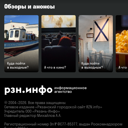
Обзоры и анонсы
Куда пойти
Куда пойти
в выходные?
А что в кино?
в выходные?
А что
информационное
агентство
© 2004–2026. Все права защищены.
Сетевое издание «Рязанский городской сайт RZN.info»
Учредитель ООО «Рязань-Инфо»
Главный редактор Михайлов А.А.
Регистрационный номер
Эл № ФС77-85377,
выдан Роскомнадзором