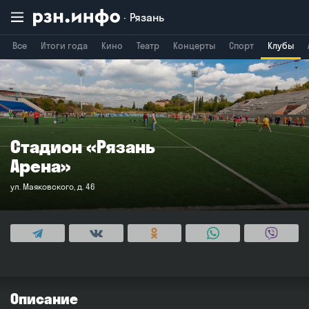
Рязань
Все
Итоги года
Кино
Театр
Концерты
Спорт
Клубы
Владимир
Воронеж
Брянск
Стадион «Рязань
Арена»
ул. Маяковского, д. 46
Описание