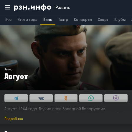
Рязань
Все
Итоги года
Кино
Театр
Концерты
Спорт
Клубы
Владимир
Воронеж
Брянск
Кино
Август
Август 1944 года. Глухие леса Западной Белоруссии.
Средиземье, недавно освобожденная территория — особая
зона, где действуют оставленные в советском тылу
Подробнее
вражеские разведывательно-диверсионные группы.
Советские войска переходят государственную границу,