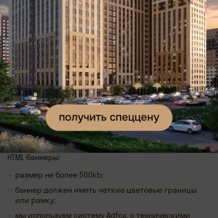
Возможны ли нестандартные варианты размещения?
Возможны, конечно. Обращайтесь, обсудим форматы
и условия.
Технические требования к баннерам
GIF баннеры:
размер не более 250kb;
баннер должен иметь четкие цветовые границы
или рамку;
сообщить ссылку для постановки с баннера.
HTML баннеры:
размер не более 500kb;
баннер должен иметь четкие цветовые границы
или рамку;
мы используем систему Adfox, c техническими