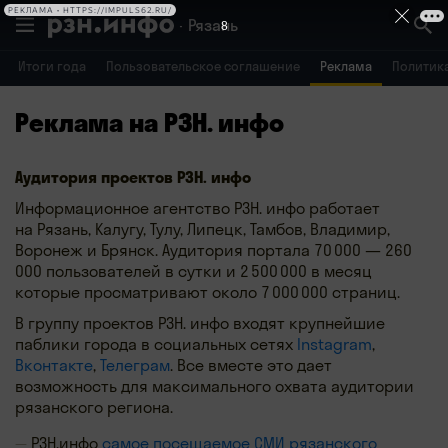
РЕКЛАМА • HTTPS://IMPULS62.RU/
Рязань
8
Итоги года
Пользовательское соглашение
Реклама
Политик
Владимир
Воронеж
Брянск
Реклама на РЗН. инфо
Аудитория проектов РЗН. инфо
Информационное агентство РЗН. инфо работает
на Рязань, Калугу, Тулу, Липецк, Тамбов, Владимир,
Воронеж и Брянск. Аудитория портала 70 000 — 260
000 пользователей в сутки и 2 500 000 в месяц
которые просматривают около 7 000 000 страниц.
В группу проектов РЗН. инфо входят крупнейшие
паблики города в социальных сетях
Instagram
,
Вконтакте
,
Телеграм
. Все вместе это дает
возможность для максимального охвата аудитории
рязанского региона.
РЗН.инфо
самое посещаемое СМИ рязанского