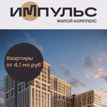
на укрепление лояльности к бренду. Они
привлекают целевую аудиторию и поставляют
её на следующие этапы воронки продаж,
передавая эстафету вашим контекстным
объявлениям, а затем ретаргетингу. Баннерная
медийная реклама на РЗН. инфо — если при прочих
равных клиенты выбирают ваших конкурентов,
то лучший способ отстроиться и выделиться
заказать медийную кампанию;
Пресс-релизы, репортажи, публикации на РЗН.
инфо — отличная возможность быстро
распространить информацию в престижном
и популярном СМИ. Все материалы дополнительно
публикуются в социальных сетях для увеличения
охвата аудитории;
Нативная реклама и спецпроекты — мы можем
сделать не стандартно оформленный материал
в виде
спецпроекта
.
Нестандартная реклама