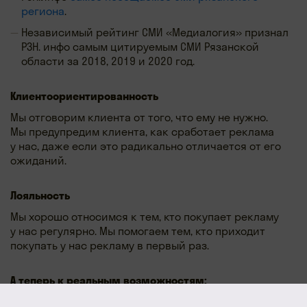
региона
.
Независимый рейтинг СМИ «Медиалогия» признал
РЗН. инфо самым цитируемым СМИ Рязанской
области за 2018, 2019 и 2020 год.
Клиентоориентированность
Мы отговорим клиента от того, что ему не нужно.
Мы предупредим клиента, как сработает реклама
у нас, даже если это радикально отличается от его
ожиданий.
Лояльность
Мы хорошо относимся к тем, кто покупает рекламу
у нас регулярно. Мы помогаем тем, кто приходит
покупать у нас рекламу в первый раз.
А теперь к реальным возможностям:
Медийные кампании идеально работают